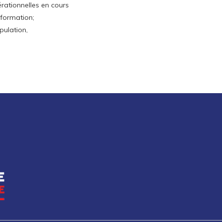
érationnelles en cours
nformation;
pulation,